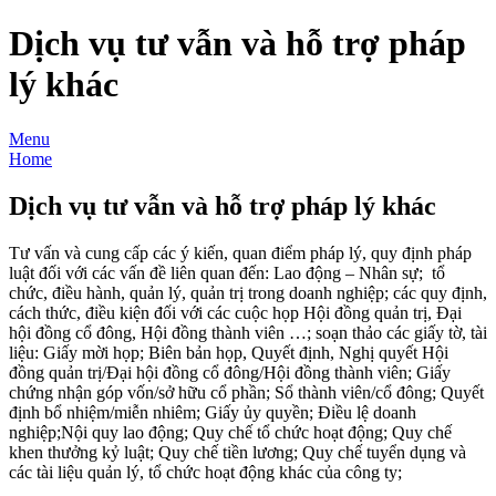
Dịch vụ tư vẫn và hỗ trợ pháp
lý khác
Menu
Home
Dịch vụ tư vẫn và hỗ trợ pháp lý khác
Tư vấn và cung cấp các ý kiến, quan điểm pháp lý, quy định pháp
luật đối với các vấn đề liên quan đến: Lao động – Nhân sự; tổ
chức, điều hành, quản lý, quản trị trong doanh nghiệp; các quy định,
cách thức, điều kiện đối với các cuộc họp Hội đồng quản trị, Đại
hội đồng cổ đông, Hội đồng thành viên …; soạn thảo các giấy tờ, tài
liệu: Giấy mời họp; Biên bản họp, Quyết định, Nghị quyết Hội
đồng quản trị/Đại hội đồng cổ đông/Hội đồng thành viên; Giấy
chứng nhận góp vốn/sở hữu cổ phần; Sổ thành viên/cổ đông; Quyết
định bổ nhiệm/miễn nhiêm; Giấy ủy quyền; Điều lệ doanh
nghiệp;Nội quy lao động; Quy chế tổ chức hoạt động; Quy chế
khen thưởng kỷ luật; Quy chế tiền lương; Quy chế tuyển dụng và
các tài liệu quản lý, tổ chức hoạt động khác của công ty;