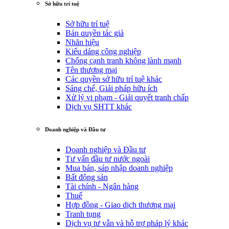
Sở hữu trí tuệ
Sở hữu trí tuệ
Bản quyền tác giả
Nhãn hiệu
Kiểu dáng công nghiệp
Chống cạnh tranh không lành mạnh
Tên thương mại
Các quyền sở hữu trí tuệ khác
Sáng chế, Giải pháp hữu ích
Xử lý vi phạm - Giải quyết tranh chấp
Dịch vụ SHTT khác
Doanh nghiệp và Đầu tư
Doanh nghiệp và Đầu tư
Tư vấn đầu tư nước ngoài
Mua bán, sáp nhập doanh nghiệp
Bất động sản
Tài chính - Ngân hàng
Thuế
Hợp đồng - Giao dịch thương mại
Tranh tụng
Dịch vụ tư vẫn và hỗ trợ pháp lý khác