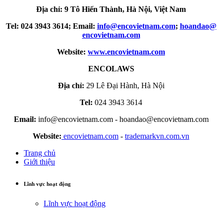
Địa chỉ: 9 Tô Hiến Thành, Hà Nội, Việt Nam
Tel: 024 3943 3614; Email:
info​
@
​encovietnam.com
;
hoandao​
@
encovietnam.com
Website:
www.encovietnam.com
ENCOLAWS
Địa chỉ:
29 Lê Đại Hành, Hà Nội
Tel:
024 3943 3614
Email:
info@encovietnam.com
-
hoandao@encovietnam.com
Website:
encovietnam.com
-
trademarkvn.com.vn
Trang chủ
Giới thiệu
Lĩnh vực hoạt động
Lĩnh vực hoạt động