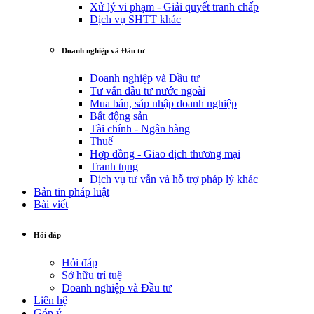
Xử lý vi phạm - Giải quyết tranh chấp
Dịch vụ SHTT khác
Doanh nghiệp và Đầu tư
Doanh nghiệp và Đầu tư
Tư vấn đầu tư nước ngoài
Mua bán, sáp nhập doanh nghiệp
Bất động sản
Tài chính - Ngân hàng
Thuế
Hợp đồng - Giao dịch thương mại
Tranh tụng
Dịch vụ tư vẫn và hỗ trợ pháp lý khác
Bản tin pháp luật
Bài viết
Hỏi đáp
Hỏi đáp
Sở hữu trí tuệ
Doanh nghiệp và Đầu tư
Liên hệ
Góp ý