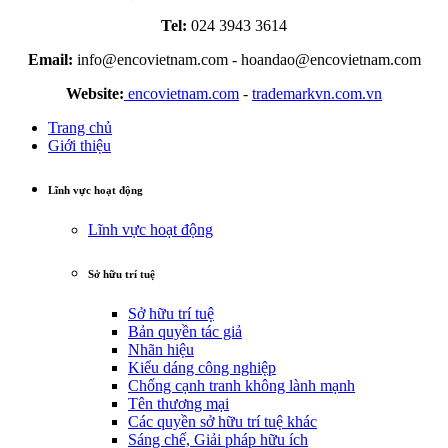
Tel:
024 3943 3614
Email:
info@encovietnam.com
-
hoandao@encovietnam.com
Website:
encovietnam.com
-
trademarkvn.com.vn
Trang chủ
Giới thiệu
Lĩnh vực hoạt động
Lĩnh vực hoạt động
Sở hữu trí tuệ
Sở hữu trí tuệ
Bản quyền tác giả
Nhãn hiệu
Kiểu dáng công nghiệp
Chống cạnh tranh không lành mạnh
Tên thương mại
Các quyền sở hữu trí tuệ khác
Sáng chế, Giải pháp hữu ích