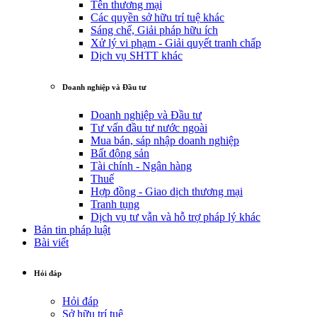
Tên thương mại
Các quyền sở hữu trí tuệ khác
Sáng chế, Giải pháp hữu ích
Xử lý vi phạm - Giải quyết tranh chấp
Dịch vụ SHTT khác
Doanh nghiệp và Đầu tư
Doanh nghiệp và Đầu tư
Tư vấn đầu tư nước ngoài
Mua bán, sáp nhập doanh nghiệp
Bất động sản
Tài chính - Ngân hàng
Thuế
Hợp đồng - Giao dịch thương mại
Tranh tụng
Dịch vụ tư vẫn và hỗ trợ pháp lý khác
Bản tin pháp luật
Bài viết
Hỏi đáp
Hỏi đáp
Sở hữu trí tuệ