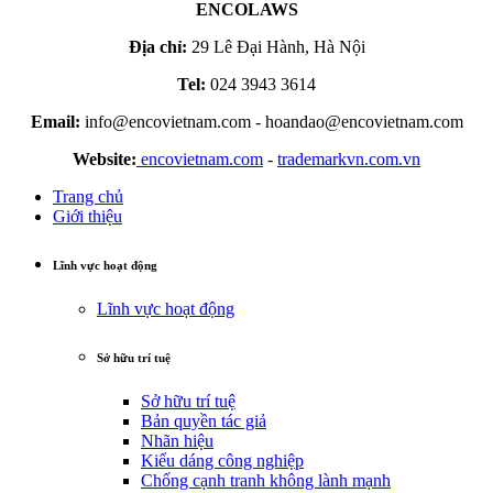
ENCOLAWS
Địa chỉ:
29 Lê Đại Hành, Hà Nội
Tel:
024 3943 3614
Email:
info@encovietnam.com
-
hoandao@encovietnam.com
Website:
encovietnam.com
-
trademarkvn.com.vn
Trang chủ
Giới thiệu
Lĩnh vực hoạt động
Lĩnh vực hoạt động
Sở hữu trí tuệ
Sở hữu trí tuệ
Bản quyền tác giả
Nhãn hiệu
Kiểu dáng công nghiệp
Chống cạnh tranh không lành mạnh