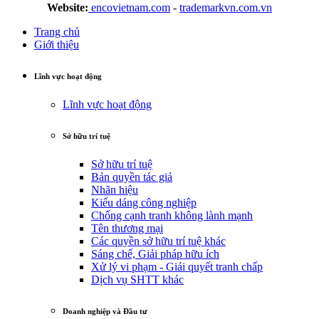
Website:
encovietnam.com
-
trademarkvn.com.vn
Trang chủ
Giới thiệu
Lĩnh vực hoạt động
Lĩnh vực hoạt động
Sở hữu trí tuệ
Sở hữu trí tuệ
Bản quyền tác giả
Nhãn hiệu
Kiểu dáng công nghiệp
Chống cạnh tranh không lành mạnh
Tên thương mại
Các quyền sở hữu trí tuệ khác
Sáng chế, Giải pháp hữu ích
Xử lý vi phạm - Giải quyết tranh chấp
Dịch vụ SHTT khác
Doanh nghiệp và Đầu tư