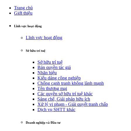
Trang chủ
Giới thiệu
Lĩnh vực hoạt động
Lĩnh vực hoạt động
Sở hữu trí tuệ
Sở hữu trí tuệ
Bản quyền tác giả
Nhãn hiệu
Kiểu dáng công nghiệp
Chống cạnh tranh không lành mạnh
Tên thương mại
Các quyền sở hữu trí tuệ khác
Sáng chế, Giải pháp hữu ích
Xử lý vi phạm - Giải quyết tranh chấp
Dịch vụ SHTT khác
Doanh nghiệp và Đầu tư