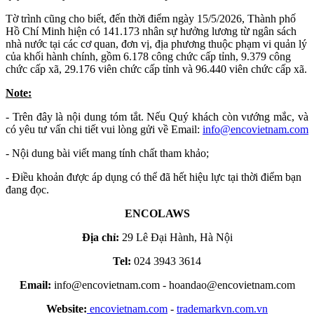
Tờ trình cũng cho biết, đến thời điểm ngày 15/5/2026, Thành phố
Hồ Chí Minh hiện có 141.173 nhân sự hưởng lương từ ngân sách
nhà nước tại các cơ quan, đơn vị, địa phương thuộc phạm vi quản lý
của khối hành chính, gồm 6.178 công chức cấp tỉnh, 9.379 công
chức cấp xã, 29.176 viên chức cấp tỉnh và 96.440 viên chức cấp xã.
Note:
- Trên đây là nội dung tóm tắt. Nếu Quý khách còn vướng mắc, và
có yêu tư vấn chi tiết vui lòng gửi về Email:
info​
@
​encovietnam.com
- Nội dung bài viết mang tính chất tham khảo;
- Điều khoản được áp dụng có thể đã hết hiệu lực tại thời điểm bạn
đang đọc.
ENCOLAWS
Địa chỉ:
29 Lê Đại Hành, Hà Nội
Tel:
024 3943 3614
Email:
info@encovietnam.com
-
hoandao@encovietnam.com
Website:
encovietnam.com
-
trademarkvn.com.vn