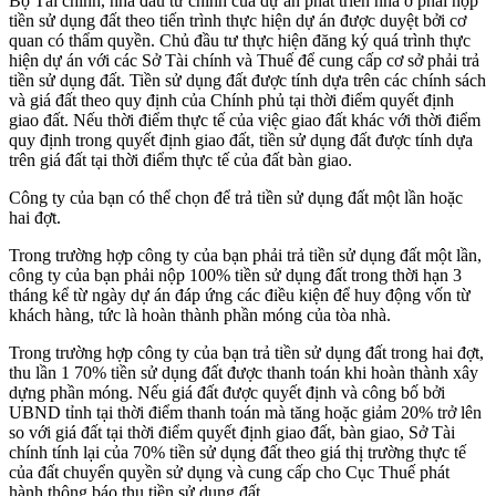
Bộ Tài chính, nhà đầu tư chính của dự án phát triển nhà ở phải nộp
tiền sử dụng đất theo tiến trình thực hiện dự án được duyệt bởi cơ
quan có thẩm quyền. Chủ đầu tư thực hiện đăng ký quá trình thực
hiện dự án với các Sở Tài chính và Thuế để cung cấp cơ sở phải trả
tiền sử dụng đất. Tiền sử dụng đất được tính dựa trên các chính sách
và giá đất theo quy định của Chính phủ tại thời điểm quyết định
giao đất. Nếu thời điểm thực tế của việc giao đất khác với thời điểm
quy định trong quyết định giao đất, tiền sử dụng đất được tính dựa
trên giá đất tại thời điểm thực tế của đất bàn giao.
Công ty của bạn có thể chọn để trả tiền sử dụng đất một lần hoặc
hai đợt.
Trong trường hợp công ty của bạn phải trả tiền sử dụng đất một lần,
công ty của bạn phải nộp 100% tiền sử dụng đất trong thời hạn 3
tháng kể từ ngày dự án đáp ứng các điều kiện để huy động vốn từ
khách hàng, tức là hoàn thành phần móng của tòa nhà.
Trong trường hợp công ty của bạn trả tiền sử dụng đất trong hai đợt,
thu lần 1 70% tiền sử dụng đất được thanh toán khi hoàn thành xây
dựng phần móng. Nếu giá đất được quyết định và công bố bởi
UBND tỉnh tại thời điểm thanh toán mà tăng hoặc giảm 20% trở lên
so với giá đất tại thời điểm quyết định giao đất, bàn giao, Sở Tài
chính tính lại của 70% tiền sử dụng đất theo giá thị trường thực tế
của đất chuyển quyền sử dụng và cung cấp cho Cục Thuế phát
hành thông báo thu tiền sử dụng đất.