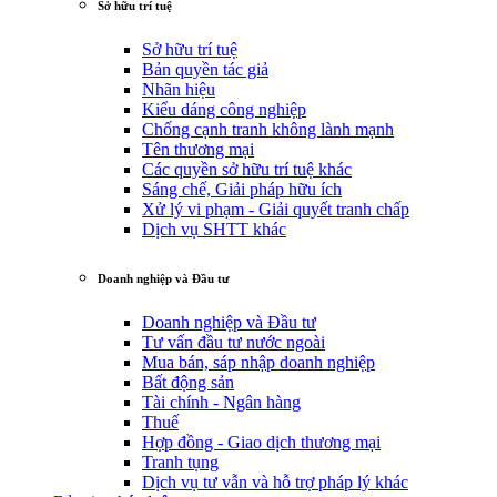
Sở hữu trí tuệ
Sở hữu trí tuệ
Bản quyền tác giả
Nhãn hiệu
Kiểu dáng công nghiệp
Chống cạnh tranh không lành mạnh
Tên thương mại
Các quyền sở hữu trí tuệ khác
Sáng chế, Giải pháp hữu ích
Xử lý vi phạm - Giải quyết tranh chấp
Dịch vụ SHTT khác
Doanh nghiệp và Đầu tư
Doanh nghiệp và Đầu tư
Tư vấn đầu tư nước ngoài
Mua bán, sáp nhập doanh nghiệp
Bất động sản
Tài chính - Ngân hàng
Thuế
Hợp đồng - Giao dịch thương mại
Tranh tụng
Dịch vụ tư vẫn và hỗ trợ pháp lý khác