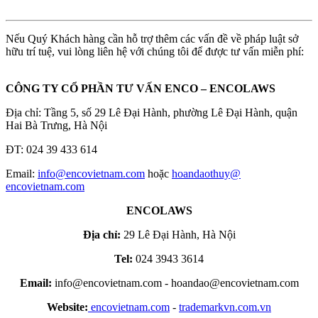
Nếu Quý Khách hàng cần hỗ trợ thêm các vấn đề về pháp luật sở
hữu trí tuệ, vui lòng liên hệ với chúng tôi để được tư vấn miễn phí:
CÔNG TY CỔ PHẦN TƯ VẤN ENCO – ENCOLAWS
Địa chỉ: Tầng 5, số 29 Lê Đại Hành, phường Lê Đại Hành, quận
Hai Bà Trưng, Hà Nội
ĐT: 024 39 433 614
Email:
info​
@
​encovietnam.com
hoặc
hoandaothuy​
@
encovietnam.com
ENCOLAWS
Địa chỉ:
29 Lê Đại Hành, Hà Nội
Tel:
024 3943 3614
Email:
info@encovietnam.com
-
hoandao@encovietnam.com
Website:
encovietnam.com
-
trademarkvn.com.vn