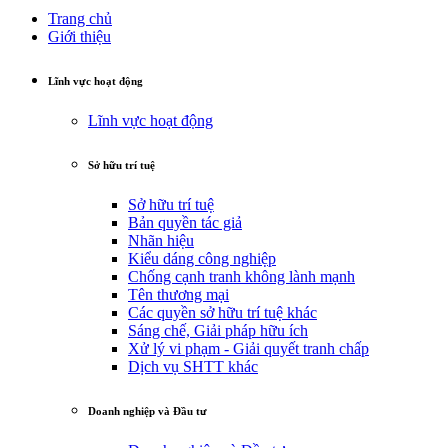
Trang chủ
Giới thiệu
Lĩnh vực hoạt động
Lĩnh vực hoạt động
Sở hữu trí tuệ
Sở hữu trí tuệ
Bản quyền tác giả
Nhãn hiệu
Kiểu dáng công nghiệp
Chống cạnh tranh không lành mạnh
Tên thương mại
Các quyền sở hữu trí tuệ khác
Sáng chế, Giải pháp hữu ích
Xử lý vi phạm - Giải quyết tranh chấp
Dịch vụ SHTT khác
Doanh nghiệp và Đầu tư