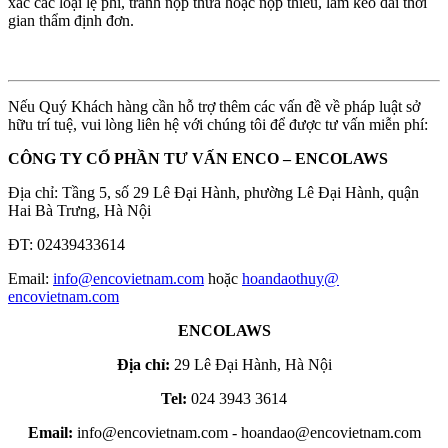
xác các loại lệ phí, tránh nộp thừa hoặc nộp thiếu, làm kéo dài thời
gian thẩm định đơn.
Nếu Quý Khách hàng cần hỗ trợ thêm các vấn đề về pháp luật sở
hữu trí tuệ, vui lòng liên hệ với chúng tôi để được tư vấn miễn phí:
CÔNG TY CỔ PHẦN TƯ VẤN ENCO – ENCOLAWS
Địa chỉ: Tầng 5, số 29 Lê Đại Hành, phường Lê Đại Hành, quận
Hai Bà Trưng, Hà Nội
ĐT: 02439433614
Email:
info​
@
​encovietnam.com
hoặc
hoandaothuy​
@
encovietnam.com
ENCOLAWS
Địa chỉ:
29 Lê Đại Hành, Hà Nội
Tel:
024 3943 3614
Email:
info@encovietnam.com
-
hoandao@encovietnam.com