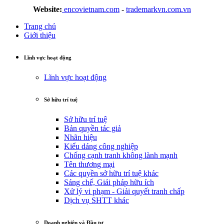
Website:
encovietnam.com
-
trademarkvn.com.vn
Trang chủ
Giới thiệu
Lĩnh vực hoạt động
Lĩnh vực hoạt động
Sở hữu trí tuệ
Sở hữu trí tuệ
Bản quyền tác giả
Nhãn hiệu
Kiểu dáng công nghiệp
Chống cạnh tranh không lành mạnh
Tên thương mại
Các quyền sở hữu trí tuệ khác
Sáng chế, Giải pháp hữu ích
Xử lý vi phạm - Giải quyết tranh chấp
Dịch vụ SHTT khác
Doanh nghiệp và Đầu tư