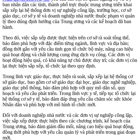
ban nhân dân các tỉnh, thành phố trực thuộc trung ương triển khai
sắp xếp lại hệ thống đơn vị sự nghiệp công lập, trường học, cơ sở
giáo dục, cơ sở y tế và doanh nghiệp nhà nước thuộc phạm vi quản
lý theo đúng định hướng của Trung ương và các kế hoạch đã ban
hành.
Theo đó, việc sắp xếp được thực hiện trên cơ sở rà soát tổng thể,
bảo đảm phù hợp với đặc điểm từng ngành, lĩnh vực và địa bàn;
đồng thời gắn với yêu cầu tinh gọn tổ chức bộ máy, nâng cao hiệu
quả hoạt động và chất lượng cung ứng dịch vụ công. Các đơn vị
hoạt động hiệu quả, có khả năng tự chủ được duy trì; các đơn vị còn
lại thực hiện sắp xếp, tổ chức lại theo quy định.
Trong lĩnh vực giáo dục, thực hiện rà soát, sắp xếp lại hệ thống cơ
sở giáo dục, bao gồm cơ sở giáo dục đại học, giáo dục nghề nghiệp,
giáo dục phổ thông, bảo đảm phù hợp với quy mô dân số, quy
hoạch và yêu cầu phát triển. Trong lĩnh vực y tế, tiếp tục tổ chức lại
hệ thống cơ sở y tế, bảo đảm đáp ứng yêu cầu chăm sóc sức khỏe
Nhân dân và phù hợp với mô hình tổ chức mới.
Đối với doanh nghiệp nhà nước và các đơn vị sự nghiệp công lập,
việc sắp xếp được thực hiện theo các chương trình, kế hoạch của
Trung ương, bảo đảm giảm đầu mối, nâng cao hiệu quả hoạt động,
đồng thời phù hợp với yêu cầu quản lý và phát triển trong giai đoạn
mới.