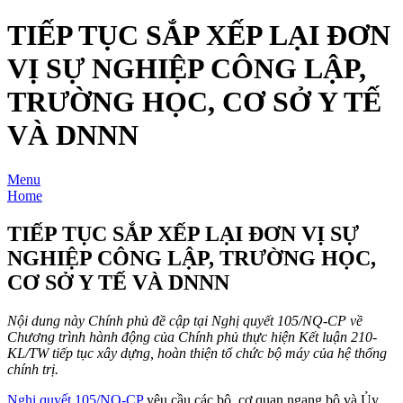
TIẾP TỤC SẮP XẾP LẠI ĐƠN
VỊ SỰ NGHIỆP CÔNG LẬP,
TRƯỜNG HỌC, CƠ SỞ Y TẾ
VÀ DNNN
Menu
Home
TIẾP TỤC SẮP XẾP LẠI ĐƠN VỊ SỰ
NGHIỆP CÔNG LẬP, TRƯỜNG HỌC,
CƠ SỞ Y TẾ VÀ DNNN
Nội dung này Chính phủ đề cập tại Nghị quyết 105/NQ-CP về
Chương trình hành động của Chính phủ thực hiện Kết luận 210-
KL/TW tiếp tục xây dựng, hoàn thiện tổ chức bộ máy của hệ thống
chính trị.
Nghị quyết 105/NQ-CP
yêu cầu các bộ, cơ quan ngang bộ và Ủy