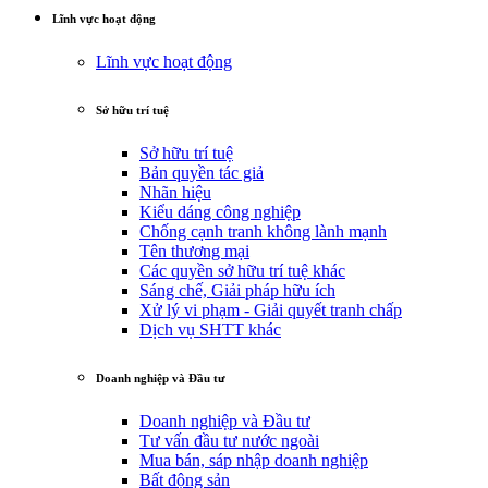
Lĩnh vực hoạt động
Lĩnh vực hoạt động
Sở hữu trí tuệ
Sở hữu trí tuệ
Bản quyền tác giả
Nhãn hiệu
Kiểu dáng công nghiệp
Chống cạnh tranh không lành mạnh
Tên thương mại
Các quyền sở hữu trí tuệ khác
Sáng chế, Giải pháp hữu ích
Xử lý vi phạm - Giải quyết tranh chấp
Dịch vụ SHTT khác
Doanh nghiệp và Đầu tư
Doanh nghiệp và Đầu tư
Tư vấn đầu tư nước ngoài
Mua bán, sáp nhập doanh nghiệp
Bất động sản