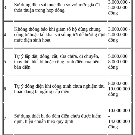
3.000.000 -
Sử dụng điện sai mục đích so với mức giá đã
3
5.000.000
thỏa thuận trong hợp đồng
đồng
Không thông báo khi giảm số hộ dùng chung
3.000.000 -
4
công tơ hoặc kê khai sai số người để hưởng định
5.000.000
mức điện sinh hoạt
đồng
Tự ý lắp đặt, đóng, cắt, sửa chữa, di chuyển,
5.000.000 -
5
thay thế thiết bị hoặc công trình điện của bên
8.000.000
bán điện
đồng
8.000.000 -
Tự ý đóng điện khi công trình chưa nghiệm thu
6
10.000.000
hoặc đang bị ngừng cấp điện
đồng
10.000.000
Sử dụng thiết bị đo đếm điện chưa được kiểm
-
7
định, hiệu chuẩn theo quy định
14.000.000
đồng