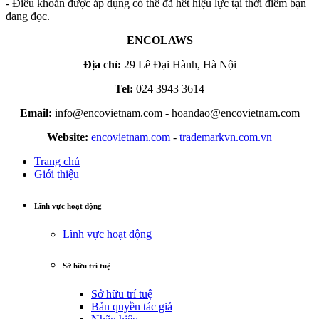
- Điều khoản được áp dụng có thể đã hết hiệu lực tại thời điểm bạn
đang đọc.
ENCOLAWS
Địa chỉ:
29 Lê Đại Hành, Hà Nội
Tel:
024 3943 3614
Email:
info@encovietnam.com
-
hoandao@encovietnam.com
Website:
encovietnam.com
-
trademarkvn.com.vn
Trang chủ
Giới thiệu
Lĩnh vực hoạt động
Lĩnh vực hoạt động
Sở hữu trí tuệ
Sở hữu trí tuệ
Bản quyền tác giả