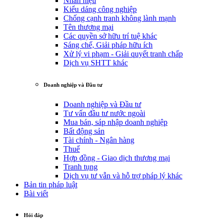
Nhãn hiệu
Kiểu dáng công nghiệp
Chống cạnh tranh không lành mạnh
Tên thương mại
Các quyền sở hữu trí tuệ khác
Sáng chế, Giải pháp hữu ích
Xử lý vi phạm - Giải quyết tranh chấp
Dịch vụ SHTT khác
Doanh nghiệp và Đầu tư
Doanh nghiệp và Đầu tư
Tư vấn đầu tư nước ngoài
Mua bán, sáp nhập doanh nghiệp
Bất động sản
Tài chính - Ngân hàng
Thuế
Hợp đồng - Giao dịch thương mại
Tranh tụng
Dịch vụ tư vẫn và hỗ trợ pháp lý khác
Bản tin pháp luật
Bài viết
Hỏi đáp