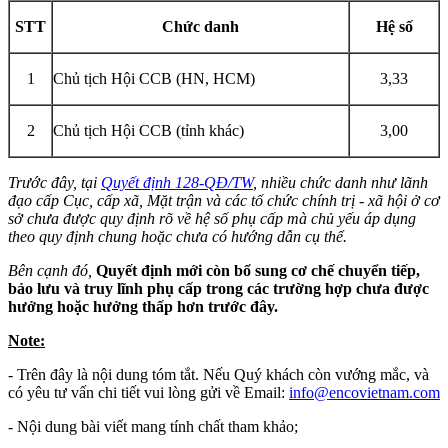
STT
Chức danh
Hệ số
1
Chủ tịch Hội CCB (HN, HCM)
3,33
2
Chủ tịch Hội CCB (tỉnh khác)
3,00
Trước đây, tại
Quyết định 128-QĐ/TW
, nhiều chức danh như lãnh
đạo cấp Cục, cấp xã, Mặt trận và các tổ chức chính trị - xã hội ở cơ
sở chưa được quy định rõ về hệ số phụ cấp mà chủ yếu áp dụng
theo quy định chung hoặc chưa có hướng dẫn cụ thể.
Bên cạnh đó,
Quyết định mới còn bổ sung cơ chế chuyển tiếp,
bảo lưu và truy lĩnh phụ cấp trong các trường hợp chưa được
hưởng hoặc hưởng thấp hơn trước đây.
Note:
- Trên đây là nội dung tóm tắt. Nếu Quý khách còn vướng mắc, và
có yêu tư vấn chi tiết vui lòng gửi về Email:
info​
@
​encovietnam.com
- Nội dung bài viết mang tính chất tham khảo;