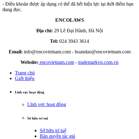
- Điều khoản được áp dụng có thể đã hết hiệu lực tại thời điểm bạn
đang đọc.
ENCOLAWS
Địa chỉ:
29 Lê Đại Hành, Hà Nội
Tel:
024 3943 3614
Email:
info@encovietnam.com
-
hoandao@encovietnam.com
Website:
encovietnam.com
-
trademarkvn.com.vn
Trang chủ
Giới thiệu
Lĩnh vực hoạt động
Lĩnh vực hoạt động
Sở hữu trí tuệ
Sở hữu trí tuệ
Bản quyền tác giả