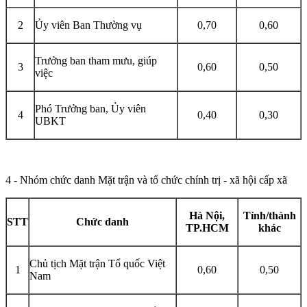
2
Ủy viên Ban Thường vụ
0,70
0,60
Trưởng ban tham mưu, giúp
3
0,60
0,50
việc
Phó Trưởng ban, Ủy viên
4
0,40
0,30
UBKT
4 - Nhóm chức danh Mặt trận và tổ chức chính trị - xã hội cấp xã
Hà Nội,
Tỉnh/thành
STT
Chức danh
TP.HCM
khác
Chủ tịch Mặt trận Tổ quốc Việt
1
0,60
0,50
Nam