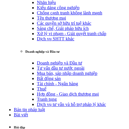
Nhãn hiệu
Kiểu dáng công nghiệp
Chống cạnh tranh không lành mạnh
Tên thương mại
Các quyền sở hữu trí tuệ khác
Sáng chế, Giải pháp hữu ích
Xử lý vi phạm - Giải quyết tranh chấp
Dịch vụ SHTT khác
Doanh nghiệp và Đầu tư
Doanh nghiệp và Đầu tư
Tư vấn đầu tư nước ngoài
Mua bán, sáp nhập doanh nghiệp
Bất động sản
Tài chính - Ngân hàng
Thuế
Hợp đồng - Giao dịch thương mại
Tranh tụng
Dịch vụ tư vẫn và hỗ trợ pháp lý khác
Bản tin pháp luật
Bài viết
Hỏi đáp