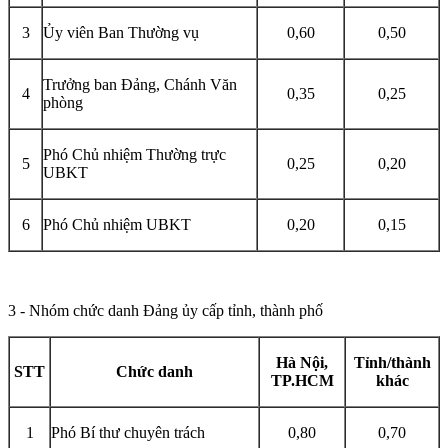
3
Ủy viên Ban Thường vụ
0,60
0,50
Trưởng ban Đảng, Chánh Văn
4
0,35
0,25
phòng
Phó Chủ nhiệm Thường trực
5
0,25
0,20
UBKT
6
Phó Chủ nhiệm UBKT
0,20
0,15
3 - Nhóm chức danh Đảng ủy cấp tỉnh, thành phố
Hà Nội,
Tỉnh/thành
STT
Chức danh
TP.HCM
khác
1
Phó Bí thư chuyên trách
0,80
0,70