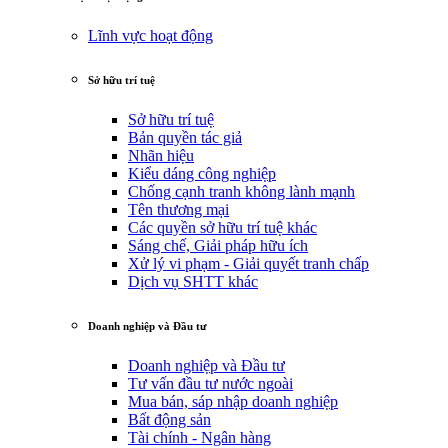
Lĩnh vực hoạt động
Sở hữu trí tuệ
Sở hữu trí tuệ
Bản quyền tác giả
Nhãn hiệu
Kiểu dáng công nghiệp
Chống cạnh tranh không lành mạnh
Tên thương mại
Các quyền sở hữu trí tuệ khác
Sáng chế, Giải pháp hữu ích
Xử lý vi phạm - Giải quyết tranh chấp
Dịch vụ SHTT khác
Doanh nghiệp và Đầu tư
Doanh nghiệp và Đầu tư
Tư vấn đầu tư nước ngoài
Mua bán, sáp nhập doanh nghiệp
Bất động sản
Tài chính - Ngân hàng