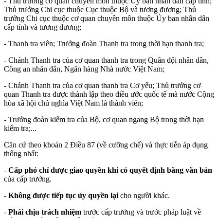
- Thủ trưởng cơ quan chuyên môn thuộc Ủy ban nhân dân cấp tỉnh;
Thủ trưởng Chi cục thuộc Cục thuộc Bộ và tương đương; Thủ
trưởng Chi cục thuộc cơ quan chuyên môn thuộc Ủy ban nhân dân
cấp tỉnh và tương đương;
- Thanh tra viên; Trưởng đoàn Thanh tra trong thời hạn thanh tra;
- Chánh Thanh tra của cơ quan thanh tra trong Quân đội nhân dân,
Công an nhân dân, Ngân hàng Nhà nước Việt Nam;
- Chánh Thanh tra của cơ quan thanh tra Cơ yếu; Thủ trưởng cơ
quan Thanh tra được thành lập theo điều ước quốc tế mà nước Cộng
hòa xã hội chủ nghĩa Việt Nam là thành viên;
- Trưởng đoàn kiểm tra của Bộ, cơ quan ngang Bộ trong thời hạn
kiểm tra;...
Căn cứ theo khoản 2 Điều 87 (về cưỡng chế) và thực tiễn áp dụng
thống nhất:
-
Cấp phó chỉ được giao quyền khi có quyết định bằng văn bản
của cấp trưởng.
-
Không được tiếp tục ủy quyền lại
cho người khác.
-
Phải chịu trách nhiệm
trước cấp trưởng và trước pháp luật về