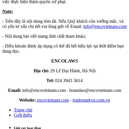
việc thực hiện thẩm quyền xử phạt.
Note:
- Trên đây là nội dung tóm tắt. Nếu Quý khách còn vướng mắc, và
có yêu tư vấn chi tiết vui lòng gửi về Email:
info​
@
​encovietnam.com
- Nội dung bài viết mang tính chất tham khảo;
- Điều khoản được áp dụng có thể đã hết hiệu lực tại thời điểm bạn
đang đọc.
ENCOLAWS
Địa chỉ:
29 Lê Đại Hành, Hà Nội
Tel:
024 3943 3614
Email:
info@encovietnam.com
-
hoandao@encovietnam.com
Website:
encovietnam.com
-
trademarkvn.com.vn
Trang chủ
Giới thiệu
Lĩnh vực hoạt động