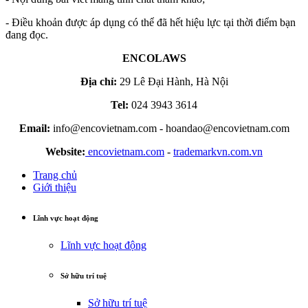
- Điều khoản được áp dụng có thể đã hết hiệu lực tại thời điểm bạn
đang đọc.
ENCOLAWS
Địa chỉ:
29 Lê Đại Hành, Hà Nội
Tel:
024 3943 3614
Email:
info@encovietnam.com
-
hoandao@encovietnam.com
Website:
encovietnam.com
-
trademarkvn.com.vn
Trang chủ
Giới thiệu
Lĩnh vực hoạt động
Lĩnh vực hoạt động
Sở hữu trí tuệ
Sở hữu trí tuệ