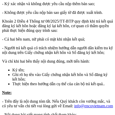
- Ký xác nhận và không được yêu cầu nộp thêm bản sao;
- Không được yêu cầu nộp bản sao giấy tờ đã được xuất trình.
Khoản 2 Điều 4 Thông tư 08/2025/TT-BTP quy định khi trả kết quả
đăng ký kết hôn hoặc đăng ký lại kết hôn, cơ quan có thẩm quyền
phải thực hiện đúng quy trình sau:
- Cả hai bên nam, nữ phải có mặt khi nhận kết quả;
- Người trả kết quả có trách nhiệm hướng dẫn người dân kiểm tra kỹ
nội dung trên Giấy chứng nhận kết hôn và Sổ đăng ký kết hôn;
Và chỉ khi hai bên thấy nội dung đúng, mới tiến hành:
Ký tên;
Ghi rõ họ tên vào Giấy chứng nhận kết hôn và Sổ đăng ký
kết hôn;
Thực hiện theo hướng dẫn cụ thể của cán bộ trả kết quả..
Note:
- Trên đây là nội dung tóm tắt. Nếu Quý khách còn vướng mắc, và
có yêu tư vấn chi tiết vui lòng gửi về Email:
info​
@
​encovietnam.com
- Nội dung bài viết mang tính chất tham khảo;