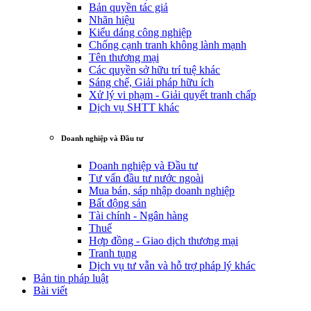
Bản quyền tác giả
Nhãn hiệu
Kiểu dáng công nghiệp
Chống cạnh tranh không lành mạnh
Tên thương mại
Các quyền sở hữu trí tuệ khác
Sáng chế, Giải pháp hữu ích
Xử lý vi phạm - Giải quyết tranh chấp
Dịch vụ SHTT khác
Doanh nghiệp và Đầu tư
Doanh nghiệp và Đầu tư
Tư vấn đầu tư nước ngoài
Mua bán, sáp nhập doanh nghiệp
Bất động sản
Tài chính - Ngân hàng
Thuế
Hợp đồng - Giao dịch thương mại
Tranh tụng
Dịch vụ tư vẫn và hỗ trợ pháp lý khác
Bản tin pháp luật
Bài viết